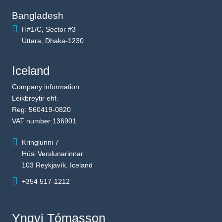
Bangladesh
H#1/C, Sector #3
Uttara, Dhaka-1230
Iceland
Company information
Leikbreytir ehf.
Reg: 560419-0820
VAT number:136901
Kringlunni 7
Húsi Verslunarinnar
103 Reykjavík, Iceland
+354 517-1212
Yngvi Tómasson