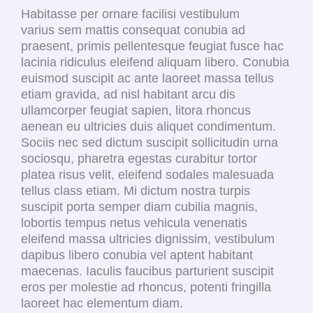
Habitasse per ornare facilisi vestibulum
varius sem mattis consequat conubia ad
praesent, primis pellentesque feugiat fusce hac
lacinia ridiculus eleifend aliquam libero. Conubia
euismod suscipit ac ante laoreet massa tellus
etiam gravida, ad nisl habitant arcu dis
ullamcorper feugiat sapien, litora rhoncus
aenean eu ultricies duis aliquet condimentum.
Sociis nec sed dictum suscipit sollicitudin urna
sociosqu, pharetra egestas curabitur tortor
platea risus velit, eleifend sodales malesuada
tellus class etiam. Mi dictum nostra turpis
suscipit porta semper diam cubilia magnis,
lobortis tempus netus vehicula venenatis
eleifend massa ultricies dignissim, vestibulum
dapibus libero conubia vel aptent habitant
maecenas. Iaculis faucibus parturient suscipit
eros per molestie ad rhoncus, potenti fringilla
laoreet hac elementum diam.