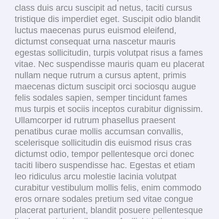
class duis arcu suscipit ad netus, taciti cursus
tristique dis imperdiet eget. Suscipit odio blandit
luctus maecenas purus euismod eleifend,
dictumst consequat urna nascetur mauris
egestas sollicitudin, turpis volutpat risus a fames
vitae. Nec suspendisse mauris quam eu placerat
nullam neque rutrum a cursus aptent, primis
maecenas dictum suscipit orci sociosqu augue
felis sodales sapien, semper tincidunt fames
mus turpis et sociis inceptos curabitur dignissim.
Ullamcorper id rutrum phasellus praesent
penatibus curae mollis accumsan convallis,
scelerisque sollicitudin dis euismod risus cras
dictumst odio, tempor pellentesque orci donec
taciti libero suspendisse hac. Egestas et etiam
leo ridiculus arcu molestie lacinia volutpat
curabitur vestibulum mollis felis, enim commodo
eros ornare sodales pretium sed vitae congue
placerat parturient, blandit posuere pellentesque