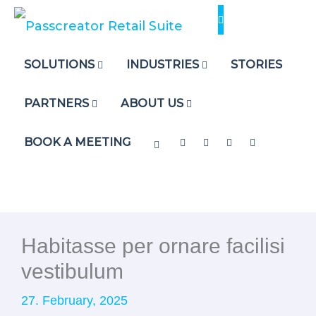
Skip
to
content
SOLUTIONS
INDUSTRIES
STORIES
PARTNERS
ABOUT US
BOOK A MEETING
Habitasse per ornare facilisi
vestibulum
27. February, 2025