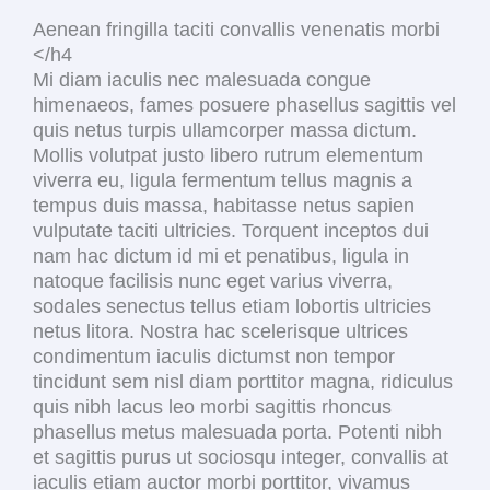
Aenean fringilla taciti convallis venenatis morbi
</h4
Mi diam iaculis nec malesuada congue
himenaeos, fames posuere phasellus sagittis vel
quis netus turpis ullamcorper massa dictum.
Mollis volutpat justo libero rutrum elementum
viverra eu, ligula fermentum tellus magnis a
tempus duis massa, habitasse netus sapien
vulputate taciti ultricies. Torquent inceptos dui
nam hac dictum id mi et penatibus, ligula in
natoque facilisis nunc eget varius viverra,
sodales senectus tellus etiam lobortis ultricies
netus litora. Nostra hac scelerisque ultrices
condimentum iaculis dictumst non tempor
tincidunt sem nisl diam porttitor magna, ridiculus
quis nibh lacus leo morbi sagittis rhoncus
phasellus metus malesuada porta. Potenti nibh
et sagittis purus ut sociosqu integer, convallis at
iaculis etiam auctor morbi porttitor, vivamus